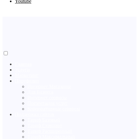
Youtube
Главная
Услуги
Маркетинг
Портфолио
Интернет Магазины
Для Бизнеса
Интернет сервисы
Презентация услуг
Корпоративные сервисы
Поддержка сайтов
Тариф Базовый
Тариф Стандарт
Тариф Расширенный
Тариф Максимальный